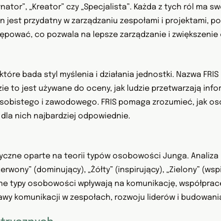
ator”, „Kreator” czy „Specjalista”. Każda z tych ról ma sw
n jest przydatny w zarządzaniu zespołami i projektami, p
tępować, co pozwala na lepsze zarządzanie i zwiększenie
które bada styl myślenia i działania jednostki. Nazwa FRI
zędzie to jest używane do oceny, jak ludzie przetwarzają inf
osobistego i zawodowego. FRIS pomaga zrozumieć, jak o
dla nich najbardziej odpowiednie.
yczne oparte na teorii typów osobowości Junga. Analiza 
ony” (dominujący), „Żółty” (inspirujący), „Zielony” (wspier
ne typy osobowości wpływają na komunikację, współpracę 
awy komunikacji w zespołach, rozwoju liderów i budowan