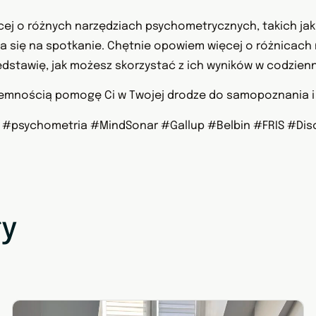
ęcej o różnych narzędziach psychometrycznych, takich jak 
ia się na spotkanie. Chętnie opowiem więcej o różnicac
dstawię, jak możesz skorzystać z ich wyników w codzienny
zyjemnością pomogę Ci w Twojej drodze do samopoznania i
psychometria #MindSonar #Gallup #Belbin #FRIS #Disc
ły