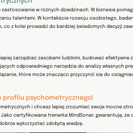
trycznych
 zastosowanie w różnych dziedzinach. W biznesie pomag
aniu talentami. W kontekście rozwoju osobistego, badan
 co z kolei prowadzi do bardziej świadomych decyzji zawo
piej zarządzać zasobami ludzkimi, budować efektywne z
jących odpowiedniego narzędzia do analizy własnych pred
ązanie, które może znacząco przyczynić się do osiągni
 profilu psychometrycznego!
metrycznych i chcesz lepiej zrozumieć swoje mocne strony
 Jako certyfikowana trenerka MindSonar, gwarantuję, że 
 dobrze wykorzystać zdobytą wiedzę.