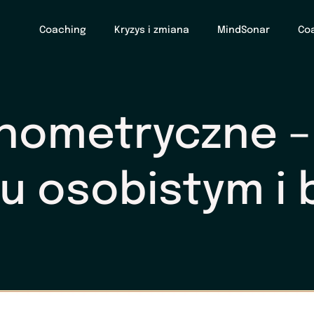
Coaching
Kryzys i zmiana
MindSonar
Coa
hometryczne –
u osobistym i 