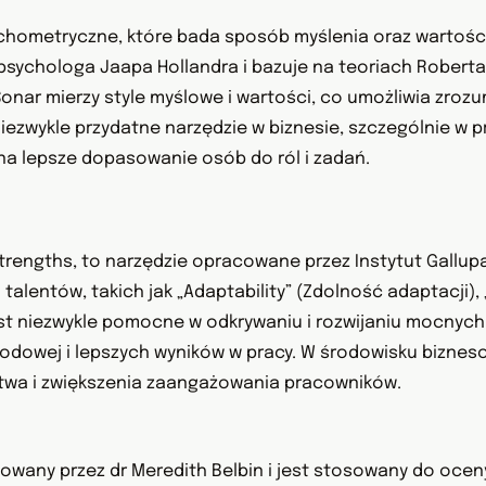
hometryczne, które bada sposób myślenia oraz wartości
ychologa Jaapa Hollandra i bazuje na teoriach Roberta 
ar mierzy style myślowe i wartości, co umożliwia zrozumi
iezwykle przydatne narzędzie w biznesie, szczególnie w 
na lepsze dopasowanie osób do ról i zadań.
trengths, to narzędzie opracowane przez Instytut Gallupa, 
h talentów, takich jak „Adaptability” (Zdolność adaptacji
jest niezwykle pomocne w odkrywaniu i rozwijaniu mocnyc
wodowej i lepszych wyników w pracy. W środowisku biznes
wa i zwiększenia zaangażowania pracowników.
owany przez dr Meredith Belbin i jest stosowany do oceny